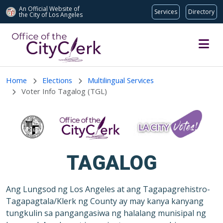
An Official Website of
Services
Directory
the City of
Los Angeles
Skip to main content
Home
Elections
Multilingual Services
Voter Info Tagalog (TGL)
TAGALOG
Ang Lungsod ng Los Angeles at ang Tagapagrehistro-
Tagapagtala/Klerk ng County ay may kanya kanyang
tungkulin sa pangangasiwa ng halalang munisipal ng