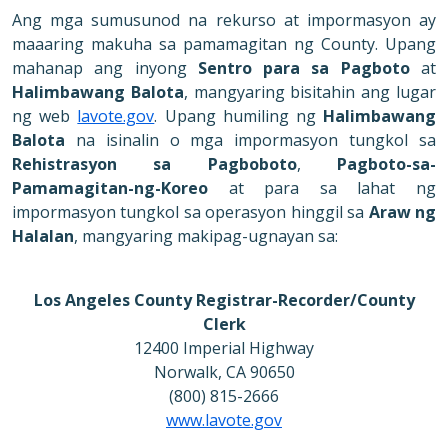
Ang mga sumusunod na rekurso at impormasyon ay
maaaring makuha sa pamamagitan ng County. Upang
mahanap ang inyong
Sentro para sa Pagboto
at
Halimbawang Balota
, mangyaring bisitahin ang lugar
ng web
lavote.gov
. Upang humiling ng
Halimbawang
Balota
na isinalin o mga impormasyon tungkol sa
Rehistrasyon sa Pagboboto
,
Pagboto-sa-
Pamamagitan-ng-Koreo
at para sa lahat ng
impormasyon tungkol sa operasyon hinggil sa
Araw ng
Halalan
, mangyaring makipag-ugnayan sa:
Los Angeles County Registrar-Recorder/County
Clerk
12400 Imperial Highway
Norwalk, CA 90650
(800) 815-2666
www.lavote.gov