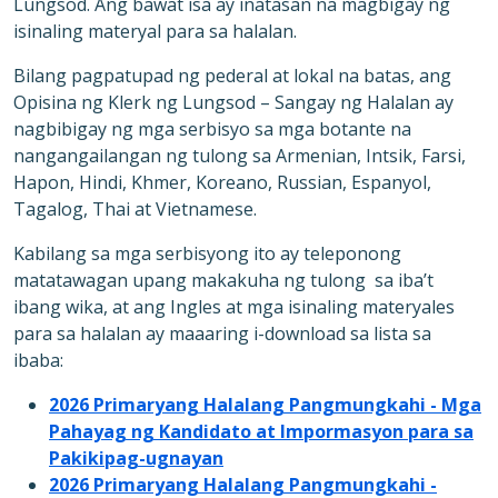
Lungsod. Ang bawat isa ay inatasan na magbigay ng
isinaling materyal para sa halalan.
Bilang pagpatupad ng pederal at lokal na batas, ang
Opisina ng Klerk ng
Lungsod
– Sangay ng Halalan ay
nagbibigay ng mga serbisyo sa mga botante na
nangangailangan ng tulong sa Armenian, Intsik, Farsi,
Hapon, Hindi, Khmer, Koreano, Russian, Espanyol,
Tagalog, Thai at Vietnamese.
Kabilang sa mga serbisyong ito ay teleponong
matatawagan upang makakuha ng tulong sa iba’t
ibang wika, at ang Ingles at mga isinaling materyales
para sa halalan ay maaaring i-download sa lista sa
ibaba:
2026 Primaryang Halalang Pangmungkahi - Mga
Pahayag ng Kandidato at Impormasyon para sa
Pakikipag-ugnayan
2026 Primaryang Halalang Pangmungkahi -