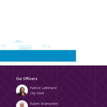
Our Officers
Patrice Lattimore
City Clerk
Ruben Viramontes