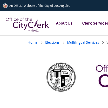
An Official Website of
the City of
Los Angeles
Skip to main content
Main navigation
About Us
Clerk Service
Home
Elections
Multilingual Services
V