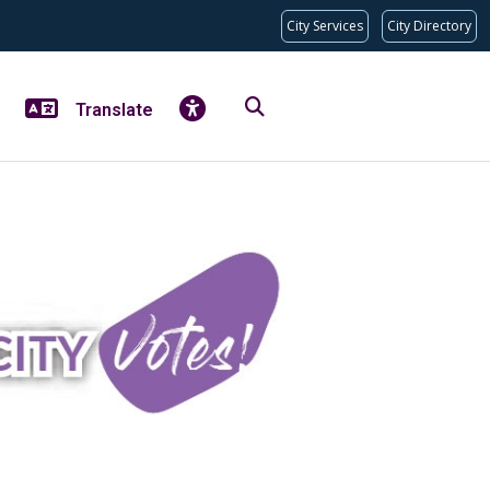
City Services
City Directory
Translate