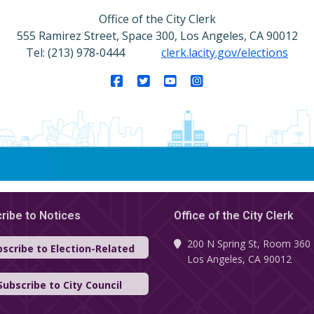
Office of the City Clerk
555 Ramirez Street, Space 300, Los Angeles, CA 90012
Tel: (213) 978-0444
clerk.lacity.gov/elections
Facebook
Twitter
YouTube
Instagram
ribe to Notices
Office of the City Clerk
200 N Spring St, Room 360
scribe to Election-Related
Los Angeles, CA 90012
Updates
Subscribe to City Council
Updates